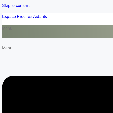
Skip to content
Espace Proches Aidants
Menu
Demande de service
Formulaires d’appréciatio
Menu
Menu
Faire un don
Devenir membre
Nous joindre